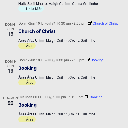
Halla
Scoil Mhuire, Maigh Cuilinn, Co. na Gaillimhe
Halla Mór
Domh-Sun 19 Iúil-Jul @ 10:30 am
-
2:30 pm
Church of Christ
DOMH-
SUN
Church of Christ
19
Áras
Áras Uilinn, Maigh Cuilinn, Co. na Gaillimhe
Áras
Domh-Sun 19 Iúil-Jul @ 8:00 pm
-
9:00 pm
Booking
DOMH-
SUN
Booking
19
Áras
Áras Uilinn, Maigh Cuilinn, Co. na Gaillimhe
Áras
Lún-Mon 20 Iúil-Jul @ 9:00 pm
-
10:00 pm
Booking
LÚN-MON
20
Booking
Áras
Áras Uilinn, Maigh Cuilinn, Co. na Gaillimhe
Áras