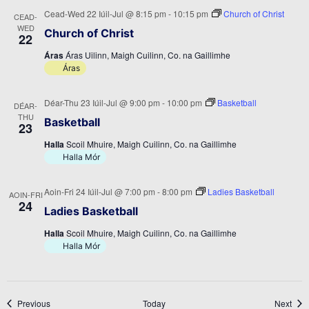
Cead-Wed 22 Iúil-Jul @ 8:15 pm
-
10:15 pm
Church of Christ
CEAD-
WED
Church of Christ
22
Áras
Áras Uilinn, Maigh Cuilinn, Co. na Gaillimhe
Áras
Déar-Thu 23 Iúil-Jul @ 9:00 pm
-
10:00 pm
Basketball
DÉAR-
THU
Basketball
23
Halla
Scoil Mhuire, Maigh Cuilinn, Co. na Gaillimhe
Halla Mór
Aoin-Fri 24 Iúil-Jul @ 7:00 pm
-
8:00 pm
Ladies Basketball
AOIN-FRI
24
Ladies Basketball
Halla
Scoil Mhuire, Maigh Cuilinn, Co. na Gaillimhe
Halla Mór
Events
Even
Previous
Today
Next