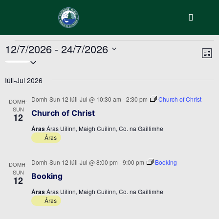
Main m
Events
12/7/2026
 - 
24/7/2026
Vi
Ev
List
Select
Vi
Nav
date.
Na
Iúil-Jul 2026
Domh-Sun 12 Iúil-Jul @ 10:30 am
-
2:30 pm
Church of Christ
DOMH-
SUN
Church of Christ
12
Áras
Áras Uilinn, Maigh Cuilinn, Co. na Gaillimhe
Áras
Domh-Sun 12 Iúil-Jul @ 8:00 pm
-
9:00 pm
Booking
DOMH-
SUN
Booking
12
Áras
Áras Uilinn, Maigh Cuilinn, Co. na Gaillimhe
Áras